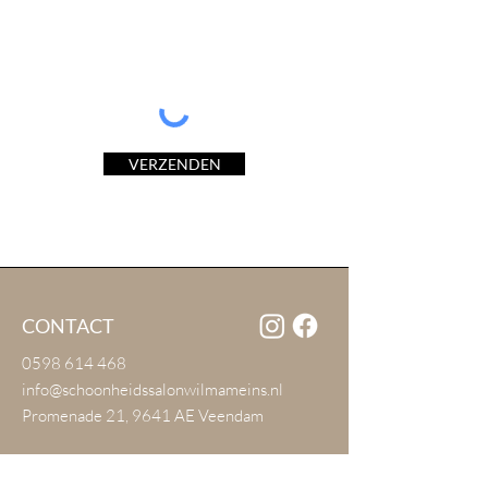
verzenden, gaat u ermee akkoord dat wij
uw gegevens kunnen verzamelen en
gebruiken voor de redenen die hier
genoemd staan:
privacyverklaring
VERZENDEN
CONTACT
0598 614 468
info@schoonheidssalonwilmameins.nl
Promenade 21, 9641 AE Veendam
KvK
02086925