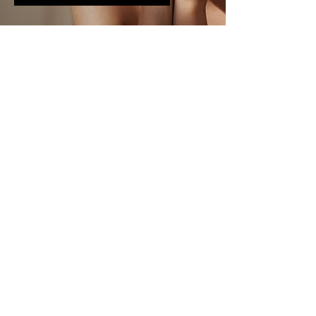
Neem contact op
Naam
E-mail
Telefoonnummer
Ik wil graag een afspraak maken voor:
Bericht
We gebruiken de informatie in dit
formulier om contact met u op te nemen
over uw vraag. Door dit formulier te